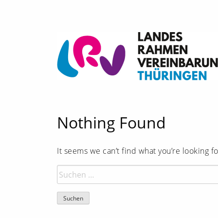
Skip
to
content
Landesrahmenvereinbarung Thüringen
Nothing Found
It seems we can’t find what you’re looking f
Suchen
nach: